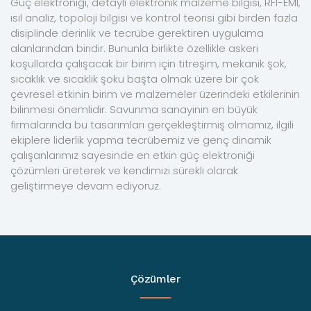
Güç elektroniği, detaylı elektronik malzeme bilgisi, RFI-EMI,
ısıl analiz, topoloji bilgisi ve kontrol teorisi gibi birden fazla
disiplinde derinlik ve tecrübe gerektiren uygulama
alanlarından biridir. Bununla birlikte özellikle askeri
koşullarda çalışacak bir birim için titreşim, mekanik şok,
sıcaklık ve sıcaklık şoku başta olmak üzere bir çok
çevresel etkinin birim ve malzemeler üzerindeki etkilerinin
bilinmesi önemlidir. Savunma sanayinin en büyük
firmalarında bu tasarımları gerçekleştirmiş olmamız, ilgili
ekiplere liderlik yapma tecrübemiz ve genç dinamik
çalışanlarımız sayesinde en etkin güç elektroniği
çözümleri üreterek ve kendimizi sürekli olarak
geliştirmeye devam ediyoruz.
Çözümler