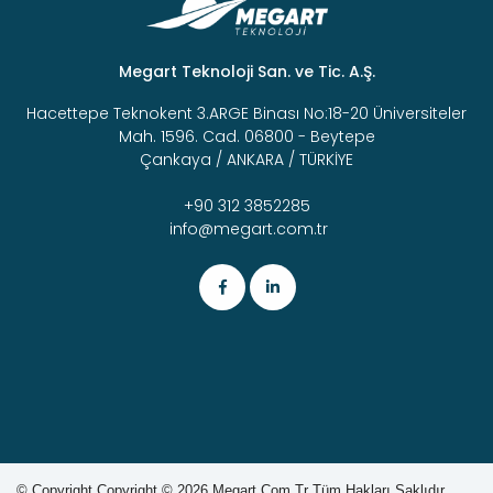
Megart Teknoloji San. ve Tic. A.Ş.
Hacettepe Teknokent 3.ARGE Binası No:18-20 Üniversiteler
Mah. 1596. Cad. 06800 - Beytepe
Çankaya / ANKARA / TÜRKİYE
+90 312 3852285
info@megart.com.tr
© Copyright
Copyright © 2026
Megart.com.tr Tüm Hakları Saklıdır.