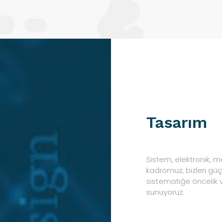
Tasarım
Sistem, elektronik, m
kadromuz, bizleri güç
sistematiğe öncelik ve
sunuyoruz.