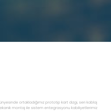
nyesinde ortakladığımız prototip kart dizgi, seri kablaj
ekanik montaj ile sistem entegrasyonu kabiliyetlerimiz