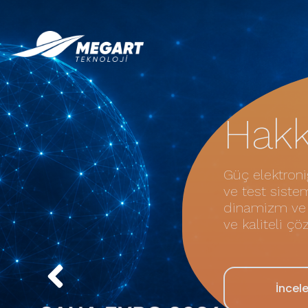
Hakk
Güç elektroni
ve test siste
dinamizm ve y
ve kaliteli ç
İncel