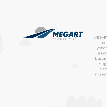
MEGART 
sa
yöneti
şirke
başarm
Megar
sist
mühend