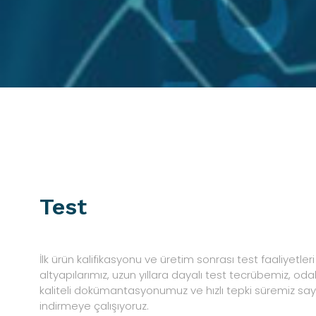
Test
İlk ürün kalifikasyonu ve üretim sonrası test faaliyetler
altyapılarımız, uzun yıllara dayalı test tecrübemiz, oda
kaliteli dokümantasyonumuz ve hızlı tepki süremiz sa
indirmeye çalışıyoruz.