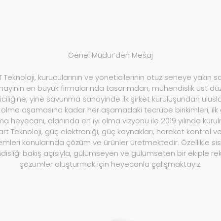
Genel Müdür’den Mesaj
Teknoloji, kurucularının ve yöneticilerinin otuz seneye yakın
nayinin en büyük firmalarında tasarımdan, mühendislik üst dü
ciliğine, yine savunma sanayinde ilk şirket kuruluşundan ulusl
t olma aşamasına kadar her aşamadaki tecrübe birikimleri, ilk
a heyecanı, alanında en iyi olma vizyonu ile 2019 yılında kurul
t Teknoloji, güç elektroniği, güç kaynakları, hareket kontrol v
emleri konularında çözüm ve ürünler üretmektedir. Özellikle s
isliği bakış açısıyla, gülümseyen ve gülümseten bir ekiple re
çözümler oluşturmak için heyecanla çalışmaktayız.