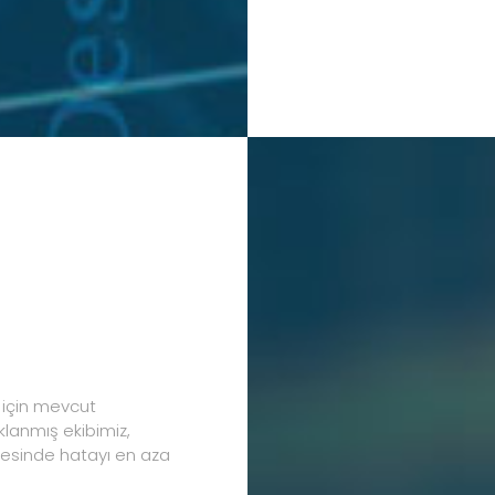
i için mevcut
klanmış ekibimiz,
yesinde hatayı en aza