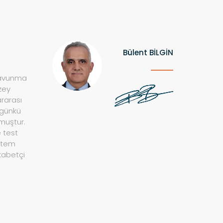
Bülent BİLGİN
 savunma
zey
ararası
 günkü
muştur.
e test
istem
kabetçi