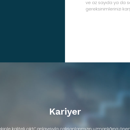
ve az sayıda ya da s
gereksinimlerinizi karş
Kariyer
i ekiple kaliteli çıktı” anlayışıyla çalışanlarımızın uzmanlığına öne