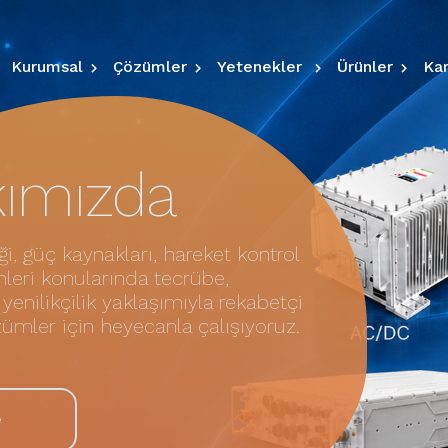
Kurumsal
Çözümler
Yetenekler
Ürünler
Kar
ımızda
ği, güç kaynakları, hareket kontrol
mleri konularında tecrübe,
enilikçilik yaklaşımıyla rekabetçi
özümler için heyecanla çalışıyoruz.
e