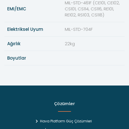
MIL-STD-461F (CE101, CE102,
EMI/EMC
CS101, CS114, CS116, RE101,
RE102, RS103, CS118)
Elektriksel Uyum
MIL-STD-704F
Ağırlık
22kg
Boyutlar
Çözümler
Hava Platform Güç Çözümleri