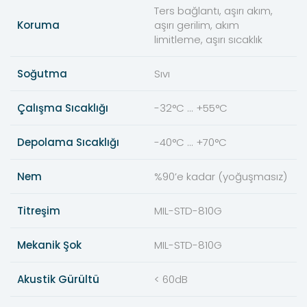
Ters bağlantı, aşırı akım,
Koruma
aşırı gerilim, akım
limitleme, aşırı sıcaklık
Soğutma
Sıvı
Çalışma Sıcaklığı
-32°C ... +55°C
Depolama Sıcaklığı
-40°C ... +70°C
Nem
%90’e kadar (yoğuşmasız)
Titreşim
MIL-STD-810G
Mekanik Şok
MIL-STD-810G
Akustik Gürültü
< 60dB