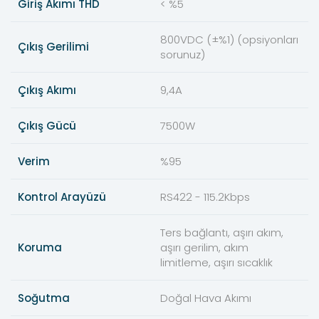
Giriş Akımı THD
< %5
800VDC (±%1) (opsiyonları
Çıkış Gerilimi
sorunuz)
Çıkış Akımı
9,4A
Çıkış Gücü
7500W
Verim
%95
Kontrol Arayüzü
RS422 - 115.2Kbps
Ters bağlantı, aşırı akım,
Koruma
aşırı gerilim, akım
limitleme, aşırı sıcaklık
Soğutma
Doğal Hava Akımı