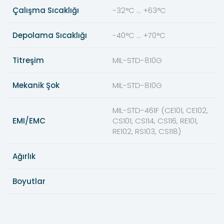
Çalışma Sıcaklığı
-32°C ... +63°C
Depolama Sıcaklığı
-40°C ... +70°C
Titreşim
MIL-STD-810G
Mekanik Şok
MIL-STD-810G
MIL-STD-461F (CE101, CE102,
EMI/EMC
CS101, CS114, CS116, RE101,
RE102, RS103, CS118)
Ağırlık
Boyutlar