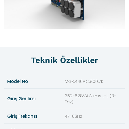
Teknik Özellikler
Model No
MGK.440AC.800.7K
352-528VAC rms L-L (3-
Giriş Gerilimi
Faz)
Giriş Frekansı
47-63Hz