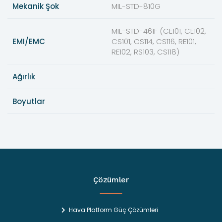
Mekanik Şok
MIL-STD-810G
MIL-STD-461F (CE101, CE102,
EMI/EMC
CS101, CS114, CS116, RE101,
RE102, RS103, CS118)
Ağırlık
Boyutlar
Çözümler
Hava Platform Güç Çözümleri