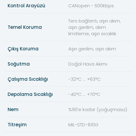
Kontrol Arayüzü
CANopen - 500Kbps
Ters bağlantı, aşırı akım,
Temel Koruma
aşırı gerilim, akım
limitleme, aşırı sıcaklık
Çıkış Koruma
Aşırı gerilim, aşırı akım
Soğutma
Doğal Hava Akımı
Çalışma Sıcaklığı
-32°C ... +63°C
Depolama Sıcaklığı
-40°C ... +70°C
Nem
%90’e kadar (yoğuşmasız)
Titreşim
MIL-STD-810G